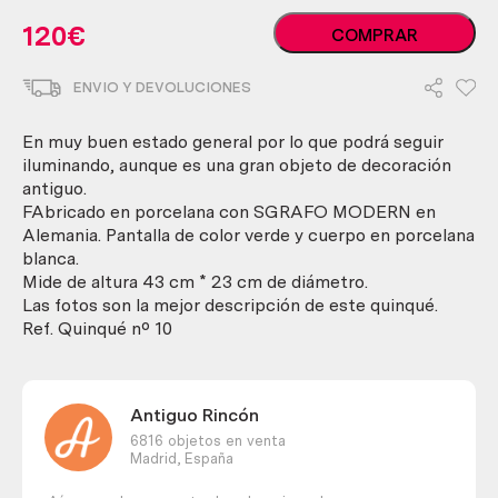
Quinqué
120
€
COMPRAR
en
porcelana.
ENVIO Y DEVOLUCIONES
Años
70.
Perfecto
En muy buen estado general por lo que podrá seguir
estado.
iluminando, aunque es una gran objeto de decoración
Precioso
antiguo.
y
FAbricado en porcelana con SGRAFO MODERN en
útil.
Alemania. Pantalla de color verde y cuerpo en porcelana
cantidad
blanca.
Mide de altura 43 cm * 23 cm de diámetro.
Las fotos son la mejor descripción de este quinqué.
Ref. Quinqué nº 10
Antiguo Rincón
6816 objetos en venta
Madrid,
España