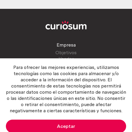
Empresa
Objetivos
Vender
Blog
Para ofrecer las mejores experiencias, utilizamos
tecnologías como las cookies para almacenar y/o
acceder a la información del dispositivo. El
Atención al cliente
consentimiento de estas tecnologías nos permitirá
Contactar
procesar datos como el comportamiento de navegación
Manual del vendedor
o las identificaciones únicas en este sitio. No consentir
o retirar el consentimiento, puede afectar
negativamente a ciertas características y funciones.
Aceptar
Política del servicio
|
Política de privacidad
|
Política de Cookies